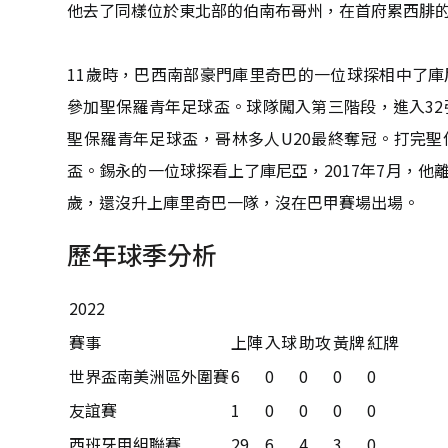
他去了同樣位於東北部的伯南布哥州，在首府累西腓
11歲時，巴西南部豪門庫里奇巴的一位球探相中了庫尼
參加聖保羅青年足球盃。球隊闖入第三階段，進入32強
聖保羅青年足球盃，哥林多人U20最終奪冠。打完
盃。錫永的一位球探看上了庫尼亞，2017年7月，他
歲，還沒升上庫里奇巴一隊，沒在巴甲賽場出場。
歷年球季分析
2022
賽事
上陣
入球
助攻
黃牌
紅牌
世界盃南美洲區外圍賽
6
0
0
0
0
友誼賽
1
0
0
0
0
西班牙甲組聯賽
29
6
4
3
0