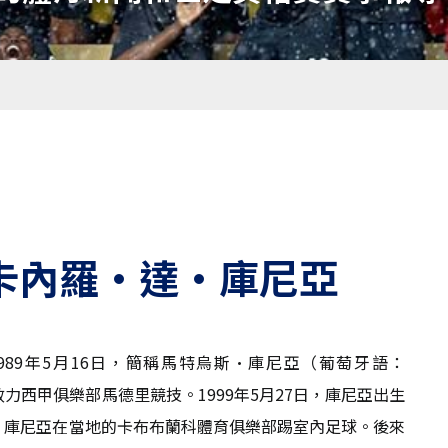
卡內羅·達·庫尼亞
 Cunha；1989年5月16日，簡稱馬特烏斯·庫尼亞（葡萄牙語：
現效力西甲俱樂部馬德里競技。1999年5月27日，庫尼亞出生
，庫尼亞在當地的卡布布蘭科體育俱樂部踢室內足球。後來