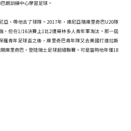
的巴朗訓練中心學習足球。
亞，帶他去了球隊。2017年，庫尼亞隨庫里奇巴U20隊
，但在1/16決賽上1比2遭哥林多人青年軍淘汰。那一屆
聖保羅青年足球盃之後，庫里奇巴青年隊又去美國打達拉斯
離開庫里奇巴，登陸瑞士足球超級聯賽。可是當時他年僅18