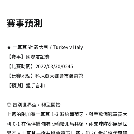
賽事預測
★ 土耳其 對 義大利 / Turkey v Italy
【賽事】國際友誼賽
【比賽時間】2022/03/30/0245
【比賽地點】科尼亞大都會市體育館
【預測】握手言和
◎ 告別世界盃，轉型開始
上週的附加賽土耳其 1-3 輸給葡萄牙，對手歐洲冠軍義大
利 0-1 在傷停補時階段輸給北馬其頓，兩支球隊都無緣世
界盃。土耳其一度有機會贏下比賽，但 36 歲前鋒伊爾瑪