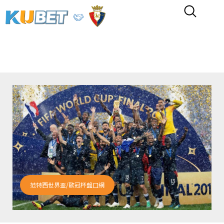
范特西世界盃/歐冠杯盤口網