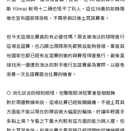
斯 Yilmaz 射飛十二碼也怪不了別人，這位36歲的前鋒隨
後也宣布國家隊掛靴，不再參與日後土耳其賽事。
但今天這場比賽真的有必要性嗎？兩支被淘汰的球隊進行
這場友誼賽，也凸顯出兩隊原先都預設能夠晉級，畢竟其
他國家也都已經有友誼賽的邀約與賽程得要進行，最後直
接找另一邊遭到淘汰的對手進行友誼賽最為實際，以避免
浪費一次友誼賽磨合比賽的機會。
◎ 消化試合的相知相惜，但擊敗歐洲冠軍會是個鼓舞
對於兩邊教練來說，這場比賽已經無關痛癢，不過土耳其
方面能不能以現在的陣容做大幅度的輪換，好讓年輕選手
多點上場？乍看之下義大利較有這方面的能力與人選，但
對土耳其來說，前場比賽北馬其頓已經證明如何堵槍眼擋