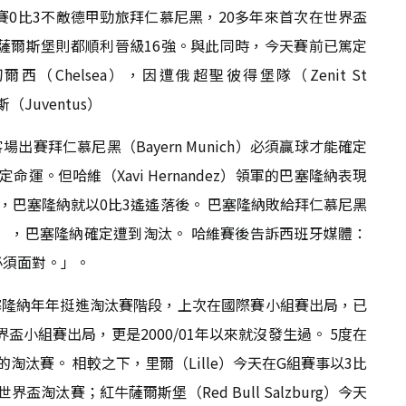
0比3不敵德甲勁旅拜仁慕尼黑，20多年來首次在世界盃
薩爾斯堡則都順利晉級16強。與此同時，今天賽前已篤定
切爾西（Chelsea），因遭俄超聖彼得堡隊（Zenit St
（Juventus）
場出賽拜仁慕尼黑（Bayern Munich）必須贏球才能確定
命運。但哈維（Xavi Hernandez）領軍的巴塞隆納表現
，巴塞隆納就以0比3遙遙落後。 巴塞隆納敗給拜仁慕尼黑
iev），巴塞隆納確定遭到淘汰。 哈維賽後告訴西班牙媒體：
必須面對。」。
塞隆納年年挺進淘汰賽階段，上次在國際賽小組賽出局，已
世界盃小組賽出局，更是2000/01年以來就沒發生過。 5度在
汰賽。 相較之下，里爾（Lille）今天在G組賽事以3比
界盃淘汰賽；紅牛薩爾斯堡（Red Bull Salzburg）今天