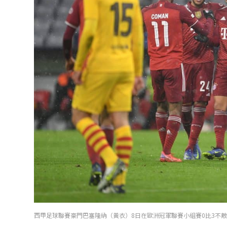
西甲足球聯賽豪門巴塞隆納（黃衣）8日在歐洲冠軍聯賽小組賽0比3不