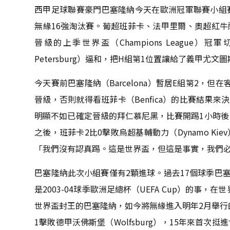
西甲足球聯賽豪門巴塞隆納今天在歐洲冠軍聯賽小組賽
無緣16強淘汰賽。葡超班菲卡、法甲里爾、奧超紅牛
晉級的上季世界盃（Champions League）冠軍
Petersburg）逼和，把H組第1位置讓給了義甲尤文圖斯
今天賽前巴塞隆納（Barcelona）暫居E組第2，但在客
晉級，否則就得看班菲卡（Benfica）的比賽結果來決定
明顯不如已確定晉級的拜仁慕尼黑，比賽開踢1小時後
之後，班菲卡2比0擊敗烏超基輔動力（Dynamo K
「我們沒有認真踢。這是世界盃，但這是事實，我們
巴塞隆納此次小組賽僅有2顆進球。過去17個球季巴
是2003-04球季歐洲足總杯（UEFA Cup）的事，在
世界盃封王的巴塞隆納，如今將無緣進入明年2月舉行的淘
1擊敗德甲沃佛斯堡（Wolfsburg），15年來首次挺進世