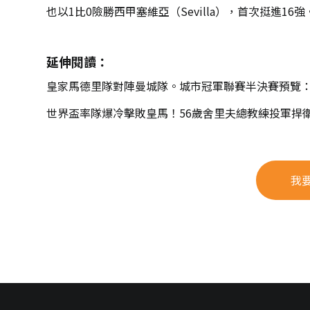
也以1比0險勝西甲塞維亞（Sevilla），首次挺進16強
延伸閱讀：
皇家馬德里隊對陣曼城隊。城市冠軍聯賽半決賽預覽：
世界盃率隊爆冷擊敗皇馬！56歲舍里夫總教練投軍捍
我