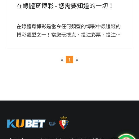
在線體育博彩 - 您需要知道的一切！
在線體育博彩是當今任何類型的博彩中最賺錢的
博彩類型之一！當您玩撲克、投注彩票、投注賽
馬等時......沒有什麼能比得上贏得體育博彩的機
率。你最糟糕，讓我重複一遍，最糟糕的是，每
場比賽都有 50% 的機會獲勝。
1